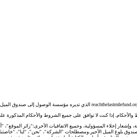
الأحكام. إذا كنت لا توافق على جميع الشروط والأحكام المذكورة على
إشعار إخلاء المسؤولية، وجميع الاتفاقيات الأخرى:"زائر الموقع"، 
ندوق بلوغ الميل الأخير.ومصطلحات "الشركة"، "نحن"، "لنا"، "خاصتنا"