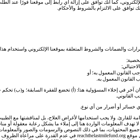
إلكتروني، كما أنك توافق على إزالة أي رابط إلى موقعنا فورًا عند ال
 توافق على الالتزام بالشروط والأحكام.
ارات والضمانات والشروط المتعلقة بموقعنا الإلكتروني واستخدام هذا ال
شخصية;
لاحتيالي;
وجب القانون المعمول به؛ أو
جب القانون المعمول به.
خر في إخلاء المسؤولية هذا: (أ) تخضع للفقرة السابقة؛ و(ب) تحكم جم
ب القانوني.
 أي خسائر أو أضرار من أي نوع.
ة للقارئ. ولا يجب استخدامها لأغراض العلاج، بل لمناقشتها مع الطبيب
هدف المعلومات الواردة هنا إلى إملاء ما يشكل رعاية معقولة أو مناس
يع المحتويات، بما في ذلك النصوص والرسومات والصور والمعلومات الو
المعلومات العامة فقط. يتمثل القيد الرئيسي للمصادر المعلوماتية مثل موقع 