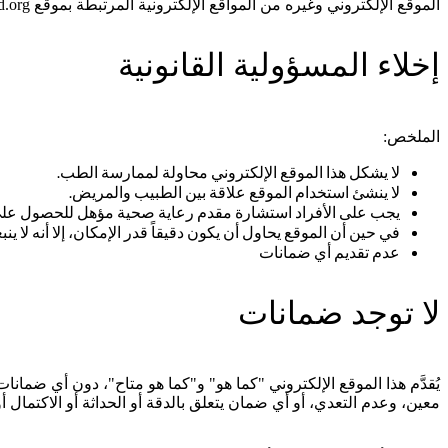
الموقع الإلكتروني وغيره من المواقع الإلكترونية المرتبطة بموقع reachthelastmilefund.org على قراءة الشروط الكاملة لهذه الاتفاقية والالتزام بها.
إخلاء المسؤولية القانونية
الملخص:
لا يشكل هذا الموقع الإلكتروني محاولة لممارسة الطب.
لا ينشئ استخدام الموقع علاقة بين الطبيب والمريض.
يجب على الأفراد استشارة مقدم رعاية صحية مؤهل للحصول على 
في حين أن الموقع يحاول أن يكون دقيقاً قدر الإمكان، إلا أنه لا ينبغ
عدم تقديم أي ضمانات
لا توجد ضمانات
يُقدَّم هذا الموقع الإلكتروني "كما هو" و"كما هو متاح"، دون أي ضما
معين، وعدم التعدي، أو أي ضمان يتعلق بالدقة أو الحداثة أو الاكتمال أو